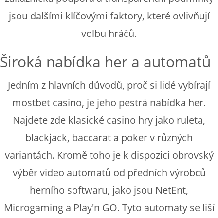
jsou dalšími klíčovými faktory, které ovlivňují
volbu hráčů.
Široká nabídka her a automatů
Jedním z hlavních důvodů, proč si lidé vybírají
mostbet casino, je jeho pestrá nabídka her.
Najdete zde klasické casino hry jako ruleta,
blackjack, baccarat a poker v různých
variantách. Kromě toho je k dispozici obrovský
výběr video automatů od předních výrobců
herního softwaru, jako jsou NetEnt,
Microgaming a Play'n GO. Tyto automaty se liší