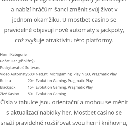
a nabízí hráčům šanci změnit svůj život v
jednom okamžiku. U mostbet casino se
pravidelně objevují nové automaty s jackpoty,
což zvyšuje atraktivitu této platformy.
Herní Kategorie
Počet Her (přibližný)
Poskytovatelé Softwaru
Video Automaty
500+
NetEnt, Microgaming, Play'n GO, Pragmatic Play
Ruleta
20+
Evolution Gaming, Pragmatic Play
Blackjack
15+
Evolution Gaming, Pragmatic Play
Živé Kasino
50+
Evolution Gaming
Čísla v tabulce jsou orientační a mohou se měnit
s aktualizací nabídky her. Mostbet casino se
snaží pravidelně rozšiřovat svou herní knihovnu,