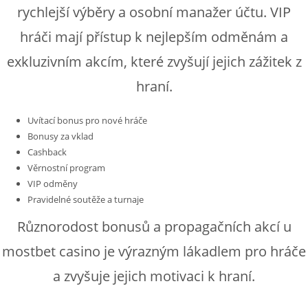
rychlejší výběry a osobní manažer účtu. VIP
hráči mají přístup k nejlepším odměnám a
exkluzivním akcím, které zvyšují jejich zážitek z
hraní.
Uvítací bonus pro nové hráče
Bonusy za vklad
Cashback
Věrnostní program
VIP odměny
Pravidelné soutěže a turnaje
Různorodost bonusů a propagačních akcí u
mostbet casino je výrazným lákadlem pro hráče
a zvyšuje jejich motivaci k hraní.