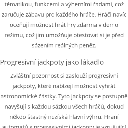
tématikou, funkcemi a výherními řadami, což
zaručuje zábavu pro každého hráče. Hráči navíc
oceňují možnost hrát hry zdarma v demo
režimu, což jim umožňuje otestovat si je před
sázením reálných peněz.
Progresivní jackpoty jako lákadlo
Zvláštní pozornost si zaslouží progresivní
jackpoty, které nabízejí možnost vyhrát
astronomické částky. Tyto jackpoty se postupně
navyšují s každou sázkou všech hráčů, dokud
někdo šťastný nezíská hlavní výhru. Hraní
automatů s progresivními jackpoty je vzrušující