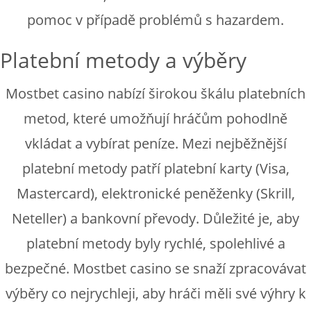
pomoc v případě problémů s hazardem.
Platební metody a výběry
Mostbet casino nabízí širokou škálu platebních
metod, které umožňují hráčům pohodlně
vkládat a vybírat peníze. Mezi nejběžnější
platební metody patří platební karty (Visa,
Mastercard), elektronické peněženky (Skrill,
Neteller) a bankovní převody. Důležité je, aby
platební metody byly rychlé, spolehlivé a
bezpečné. Mostbet casino se snaží zpracovávat
výběry co nejrychleji, aby hráči měli své výhry k