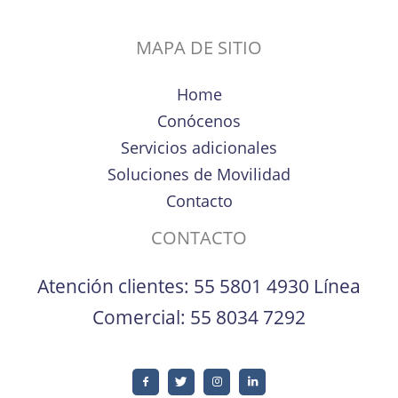
MAPA DE SITIO
Home
Conócenos
Servicios adicionales
Soluciones de Movilidad
Contacto
CONTACTO
Atención clientes:
55 5801 4930
Línea
Comercial:
55 8034 7292