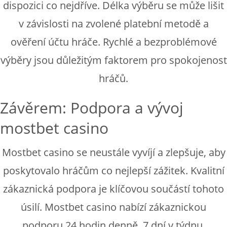
dispozici co nejdříve. Délka výběru se může lišit
v závislosti na zvolené platební metodě a
ověření účtu hráče. Rychlé a bezproblémové
výběry jsou důležitým faktorem pro spokojenost
hráčů.
Závěrem: Podpora a vývoj
mostbet casino
Mostbet casino se neustále vyvíjí a zlepšuje, aby
poskytovalo hráčům co nejlepší zážitek. Kvalitní
zákaznická podpora je klíčovou součástí tohoto
úsilí. Mostbet casino nabízí zákaznickou
podporu 24 hodin denně, 7 dní v týdnu,