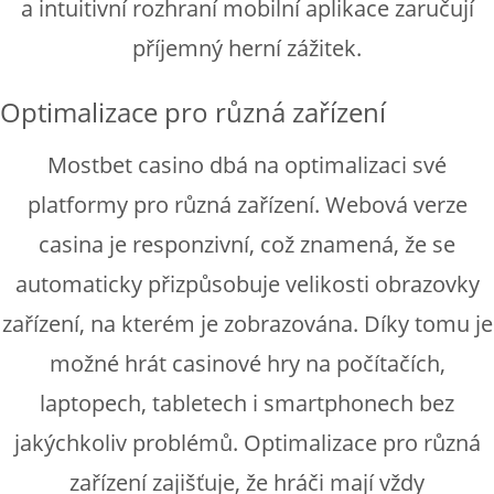
a intuitivní rozhraní mobilní aplikace zaručují
příjemný herní zážitek.
Optimalizace pro různá zařízení
Mostbet casino dbá na optimalizaci své
platformy pro různá zařízení. Webová verze
casina je responzivní, což znamená, že se
automaticky přizpůsobuje velikosti obrazovky
zařízení, na kterém je zobrazována. Díky tomu je
možné hrát casinové hry na počítačích,
laptopech, tabletech i smartphonech bez
jakýchkoliv problémů. Optimalizace pro různá
zařízení zajišťuje, že hráči mají vždy