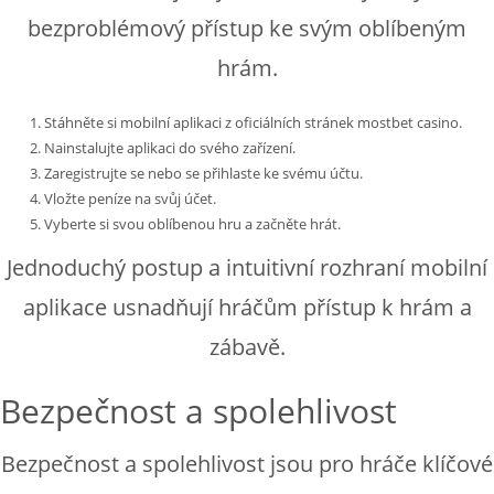
bezproblémový přístup ke svým oblíbeným
hrám.
Stáhněte si mobilní aplikaci z oficiálních stránek mostbet casino.
Nainstalujte aplikaci do svého zařízení.
Zaregistrujte se nebo se přihlaste ke svému účtu.
Vložte peníze na svůj účet.
Vyberte si svou oblíbenou hru a začněte hrát.
Jednoduchý postup a intuitivní rozhraní mobilní
aplikace usnadňují hráčům přístup k hrám a
zábavě.
Bezpečnost a spolehlivost
Bezpečnost a spolehlivost jsou pro hráče klíčové