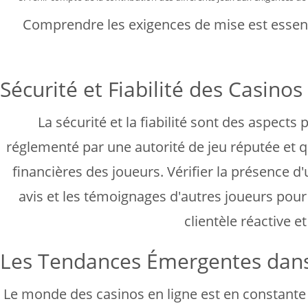
Comprendre les exigences de mise est essenti
Sécurité et Fiabilité des Casinos
La sécurité et la fiabilité sont des aspects
réglementé par une autorité de jeu réputée et q
financières des joueurs. Vérifier la présence d'u
avis et les témoignages d'autres joueurs pour s
clientèle réactive 
Les Tendances Émergentes dans
Le monde des casinos en ligne est en constante 