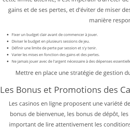
gains et de ses pertes, et d'éviter de miser 
manière respon
Fixer un budget clair avant de commencer à jouer.
Diviser le budget en plusieurs sessions de jeu.
Définir une limite de perte par session et s'y tenir.
Varier les mises en fonction des gains et des pertes.
Ne jamais jouer avec de l'argent nécessaire à des dépenses essentiell
Mettre en place une stratégie de gestion du
Les Bonus et Promotions des Ca
Les casinos en ligne proposent une variété de
bonus de bienvenue, les bonus de dépôt, les t
important de lire attentivement les condition