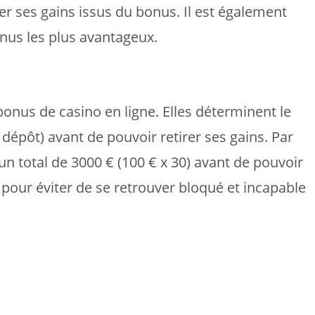
r ses gains issus du bonus. Il est également
onus les plus avantageux.
onus de casino en ligne. Elles déterminent le
épôt) avant de pouvoir retirer ses gains. Par
un total de 3000 € (100 € x 30) avant de pouvoir
 pour éviter de se retrouver bloqué et incapable