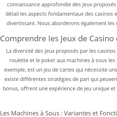
connaissance approfondie des jeux proposés so
détail les aspects fondamentaux des casinos en
divertissant. Nous aborderons également les d
Comprendre les Jeux de Casino 
La diversité des jeux proposés par les casinos 
roulette et le poker aux machines à sous les 
exemple, est un jeu de cartes qui nécessite une 
existe différentes stratégies de pari qui peuven
bonus, offrent une expérience de jeu unique et 
Les Machines à Sous : Variantes et Fon