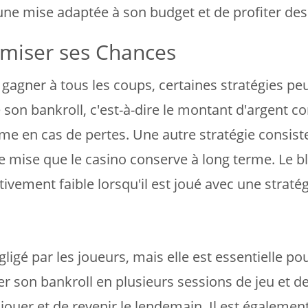
 une mise adaptée à son budget et de profiter de
imiser ses Chances
r gagner à tous les coups, certaines stratégies
son bankroll, c'est-à-dire le montant d'argent co
e en cas de pertes. Une autre stratégie consiste
e mise que le casino conserve à long terme. Le bl
ivement faible lorsqu'il est joué avec une straté
ligé par les joueurs, mais elle est essentielle po
r son bankroll en plusieurs sessions de jeu et de 
de jouer et de revenir le lendemain. Il est égaleme