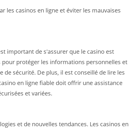
 les casinos en ligne et éviter les mauvaises
 est important de s'assurer que le casino est
s pour protéger les informations personnelles et
de sécurité. De plus, il est conseillé de lire les
asino en ligne fiable doit offrir une assistance
curisées et variées.
logies et de nouvelles tendances. Les casinos en