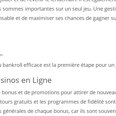
des sommes importantes sur un seul jeu. Une gest
sable et de maximiser ses chances de gagner sur
es.
 bankroll efficace est la première étape pour un 
sinos en Ligne
 bonus et de promotions pour attirer de nouveaux j
ours gratuits et les programmes de fidélité sont a
s générales de chaque bonus, car ils sont souven