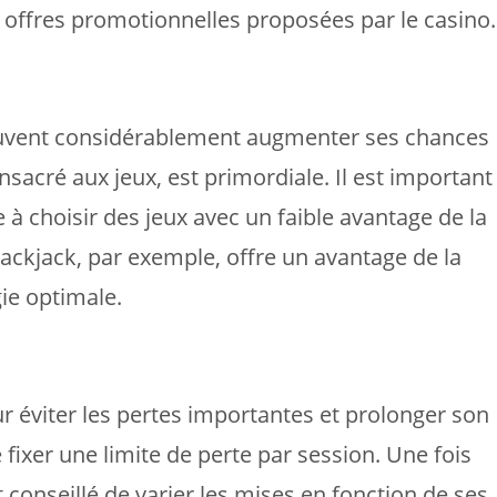
s offres promotionnelles proposées par le casino.
 peuvent considérablement augmenter ses chances
nsacré aux jeux, est primordiale. Il est important
 à choisir des jeux avec un faible avantage de la
ackjack, par exemple, offre un avantage de la
gie optimale.
ur éviter les pertes importantes et prolonger son
fixer une limite de perte par session. Une fois
nt conseillé de varier les mises en fonction de ses